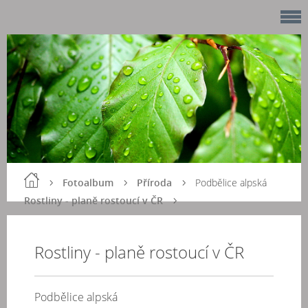
Fotoalbum
Příroda
Podbělice alpská
Rostliny - planě rostoucí v ČR
Rostliny - planě rostoucí v ČR
Podbělice alpská