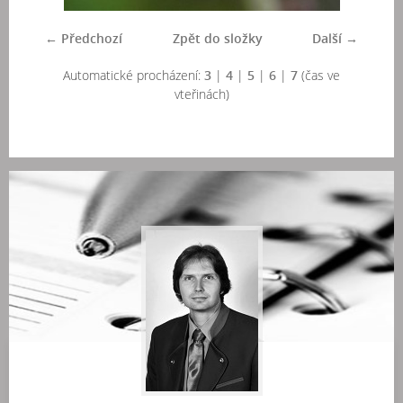
← Předchozí
Zpět do složky
Další →
Automatické procházení:
3
|
4
|
5
|
6
|
7
(čas ve
vteřinách)