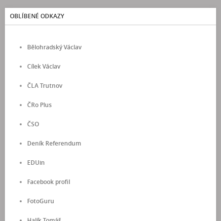
OBLÍBENÉ ODKAZY
Bělohradský Václav
Cílek Václav
ČLA Trutnov
ČRo Plus
ČSO
Deník Referendum
EDUin
Facebook profil
FotoGuru
Halík Tomáš