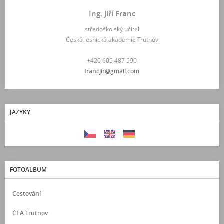
Ing. Jiří Franc
středoškolský učitel
Česká lesnická akademie Trutnov
+420 605 487 590
francjir@gmail.com
JAZYKY
FOTOALBUM
Cestování
ČLA Trutnov