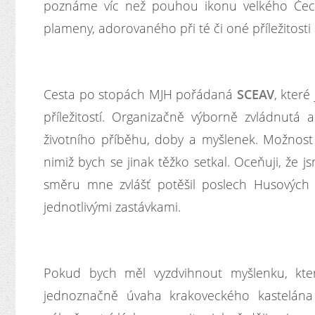
poznáme víc než pouhou ikonu velkého Čech
plameny, adorovaného při té či oné příležitosti a
Cesta po stopách MJH pořádaná
SCEAV
, kter
příležitostí. Organizačně výborně zvládnutá
životního příběhu, doby a myšlenek. Možnost 
nimiž bych se jinak těžko setkal. Oceňuji, že 
směru mne zvlášť potěšil poslech Husovýc
jednotlivými zastávkami.
Pokud bych měl vyzdvihnout myšlenku, kter
jednoznačně úvaha krakoveckého kastelána 