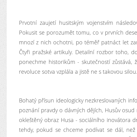
Prvotní zaujetí husitským vojenstvím násled
Pokusit se porozumět tomu, co v prvních desetil
mnozí z nich ochotni, po téměř patnáct let z
Čtyři pražské artikuly. Detailní rozbor toho, 
ponechme historikům - skutečností zůstává, že
revoluce sotva vzplála a jistě ne s takovou silou
Bohatý přísun ideologicky nezkreslovaných info
poznání pravdy o dávných dějích, Husův osud n
okleštěný obraz Husa - sociálního inovátora 
tehdy, pokud se chceme podívat se dál, než 