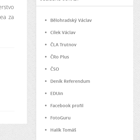
erstvo
zea za
Bělohradský Václav
Cílek Václav
ČLA Trutnov
ČRo Plus
ČSO
Deník Referendum
EDUin
Facebook profil
FotoGuru
Halík Tomáš