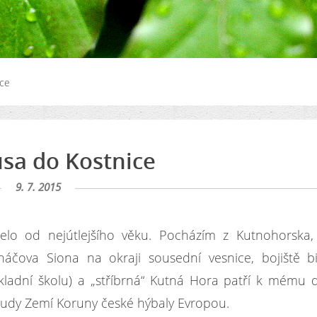
ice
usa do Kostnice
9. 7. 2015
o od nejútlejšího věku. Pocházím z Kutnohorska, 
háčova Siona na okraji sousední vesnice, bojiště b
ladní školu) a „stříbrná“ Kutná Hora patří k mému d
sudy Zemí Koruny české hýbaly Evropou.