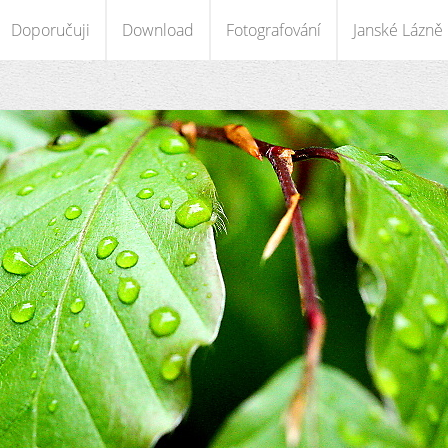
Doporučuji
Download
Fotografování
Janské Lázně