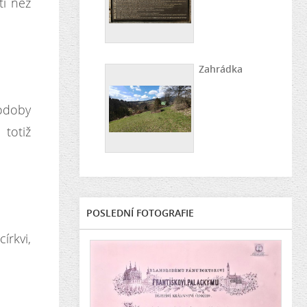
tí než
Zahrádka
odoby
 totiž
POSLEDNÍ FOTOGRAFIE
írkvi,