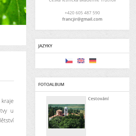
+420 605 487 590
francjir@gmail.com
JAZYKY
FOTOALBUM
Cestování
kraje
itvy u
ětství