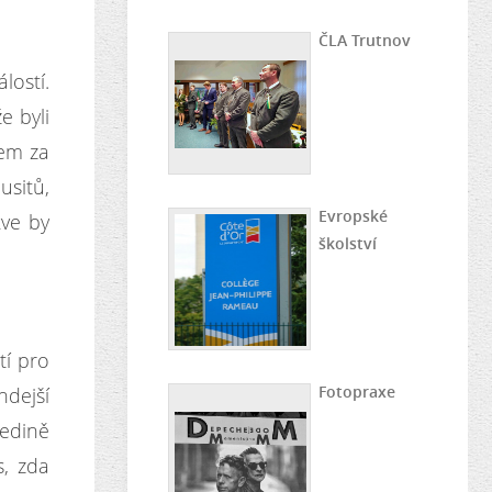
ČLA Trutnov
lostí.
e byli
jem za
usitů,
Evropské
kve by
školství
tí pro
Fotopraxe
hdejší
jedině
s, zda