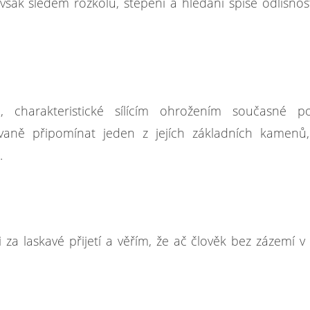
 však sledem rozkolů, štěpení a hledání spíše odlišnos
charakteristické sílícím ohrožením současné p
ovaně připomínat jeden z jejích základních kamenů,
ce.
 laskavé přijetí a věřím, že ač člověk bez zázemí v c