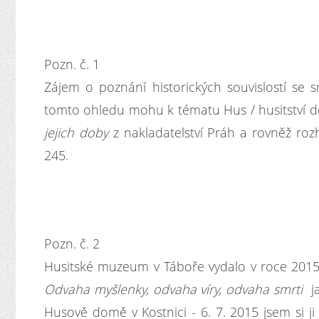
Pozn. č. 1
Zájem o poznání historických souvislostí se 
tomto ohledu mohu k tématu Hus / husitství 
jejich doby
z nakladatelství Práh a rovněž roz
245.
Pozn. č. 2
Husitské muzeum v Táboře vydalo v roce 2015
Odvaha myšlenky, odvaha víry, odvaha smrti
j
Husově domě v Kostnici - 6. 7. 2015 jsem si ji