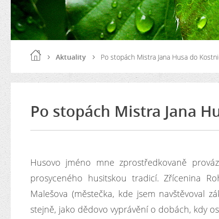
Aktuality
Po stopách Mistra Jana Husa do Kostn
Po stopách Mistra Jana H
Husovo jméno mne zprostředkovaně provázel
prosyceného husitskou tradicí. Zřícenina Ro
Malešova (městečka, kde jsem navštěvoval zák
stejně, jako dědovo vyprávění o dobách, kdy o