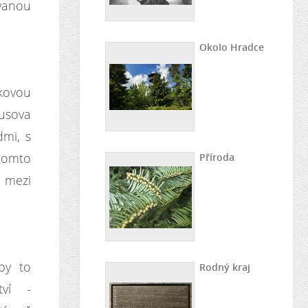
vanou
Okolo Hradce
akovou
Husova
dmi, s
 tomto
Příroda
 mezi
by to
Rodný kraj
tví -