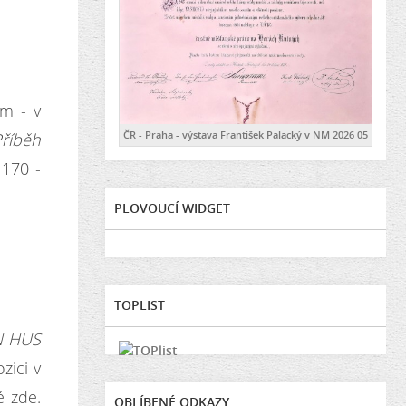
ům - v
ČR - Praha - výstava František Palacký v NM 2026 05
Příběh
 170 -
PLOVOUCÍ WIDGET
TOPLIST
N HUS
zici v
ě zde.
OBLÍBENÉ ODKAZY