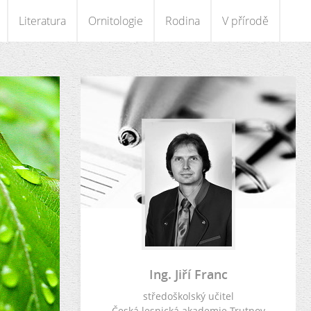
Literatura
Ornitologie
Rodina
V přírodě
Ing. Jiří Franc
středoškolský učitel
Česká lesnická akademie Trutnov