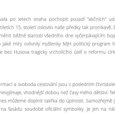
ovala po letech snaha pochopit pozadí "akčních" udá
etích 15. století oslovilo naše předky tak pronikavě, ž
aměnit běžné starosti všedního dne vyčerpávajícím bo
do jaké míry ovlivnily myšlenky MJH politický program h
 bez Husova tragicky vrcholícího úsilí o reformu cír
.
rmací a svoboda cestování jsou v posledním čtvrtstole
evyjímaje, vhodnější dobou než časy mého dětství. Te
dnes můžeme doplnit takřka do úplnosti. Samozřejmě 
na fasádu soudobé oficiální symboliky. Je jen na ná