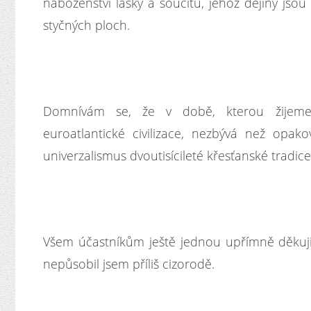
náboženství lásky a soucitu, jehož dějiny jsou
styčných ploch.
Domnívám se, že v době, kterou žijeme, 
euroatlantické civilizace, nezbývá než opak
univerzalismus dvoutisícileté křesťanské tradi
Všem účastníkům ještě jednou upřímně děkuji za
nepůsobil jsem příliš cizorodě.