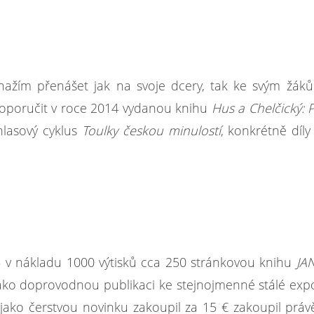
snažím přenášet jak na svoje dcery, tak ke svým žák
doporučit v roce 2014 vydanou knihu
Hus a Chelčický: 
hlasový cyklus
Toulky českou minulostí
, konkrétně díly
 v nákladu 1000 výtisků cca 250 stránkovou knihu
JA
ako doprovodnou publikaci ke stejnojmenné stálé expo
 jako čerstvou novinku zakoupil za 15 € zakoupil práv