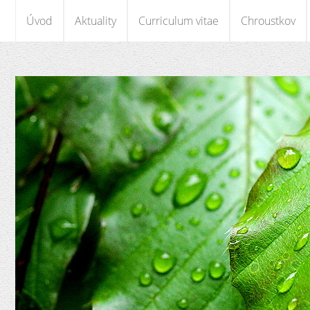
Úvod
Aktuality
Curriculum vitae
Chroustkov