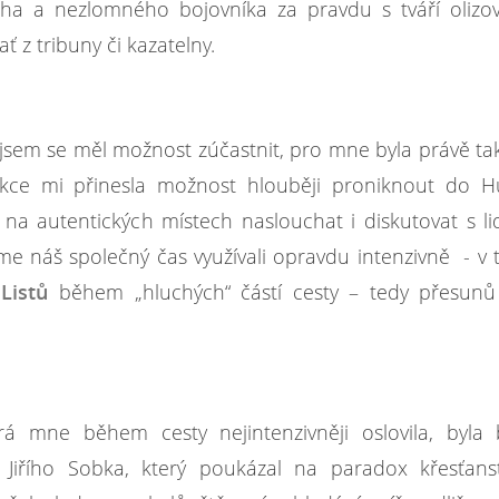
a a nezlomného bojovníka za pravdu s tváří olizo
ť z tribuny či kazatelny.
é jsem se měl možnost zúčastnit, pro mne byla právě t
 akce mi přinesla možnost hlouběji proniknout do 
na autentických místech naslouchat i diskutovat s li
jsme náš společný čas využívali opravdu intenzivně - v
h
Listů
během „hluchých“ částí cesty – tedy přesunů
á mne během cesty nejintenzivněji oslovila, byla 
Jiřího Sobka, který poukázal na paradox křesťans