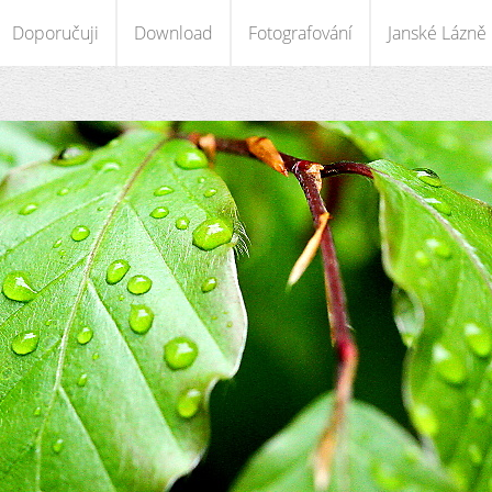
Doporučuji
Download
Fotografování
Janské Lázně