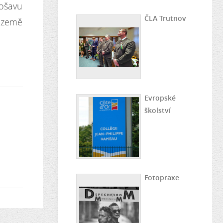
mošavu
ČLA Trutnov
 země
Evropské
školství
Fotopraxe