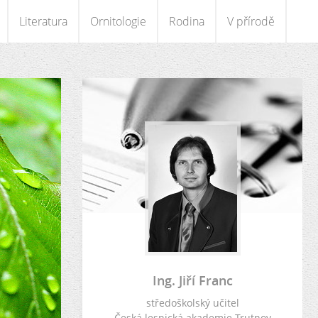
Literatura
Ornitologie
Rodina
V přírodě
Ing. Jiří Franc
středoškolský učitel
Česká lesnická akademie Trutnov