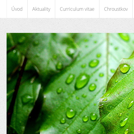
Úvod
Aktuality
Curriculum vitae
Chroustkov