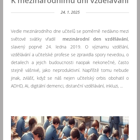
K mezinárodnímu dni vzdělávání
24. 1. 2025
Vedle mezinárodního dne učitelů se poměrně nedávno mezi
světové svátky vřadil
mezinárodní den vzdělávání
,
slavený poprvé 24. ledna 2019. O významu vzdělání,
vzdělávání a učitelské profese se zpravidla spory nevedou, o
detailech a jejich budoucnosti naopak nekonečné, často
stejně vášnivé, jako neproduktivní. Napříště tomu nebude
jinak, zvlášť, když se náš nejen učitelský orbis obohatil o
ADHD, AI, digitální demenci, distanční vzdělávání, inkluzi, ...