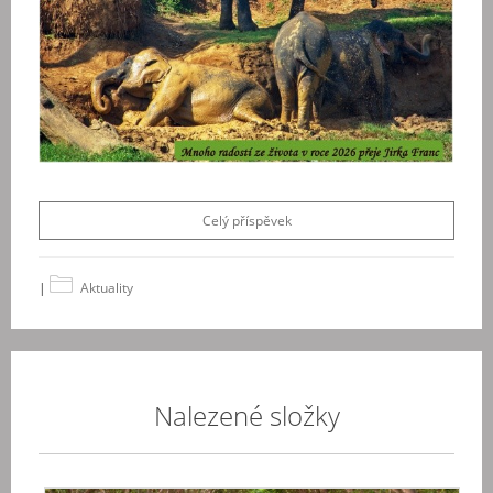
Celý příspěvek
|
Aktuality
Nalezené složky
Itál