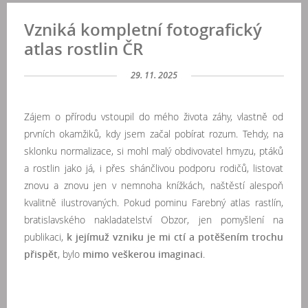
Vzniká kompletní fotografický
atlas rostlin ČR
29. 11. 2025
Zájem o přírodu vstoupil do mého života záhy, vlastně od
prvních okamžiků, kdy jsem začal pobírat rozum. Tehdy, na
sklonku normalizace, si mohl malý obdivovatel hmyzu, ptáků
a rostlin jako já, i přes shánčlivou podporu rodičů, listovat
znovu a znovu jen v nemnoha knížkách, naštěstí alespoň
kvalitně ilustrovaných. Pokud pominu Farebný atlas rastlín,
bratislavského nakladatelství Obzor, jen pomyšlení na
publikaci,
k jejímuž vzniku je mi ctí a potěšením trochu
přispět
, bylo
mimo veškerou imaginaci
.