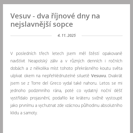
Vesuv - dva říjnové dny na
nejslavnější sopce
4. 11. 2025
V posledních třech letech jsem měl štěstí opakovaně
navštívit Neapolský záliv a v různých denních i ročních
dobách a z několika míst tohoto překrásného koutu světa
ulpívat okem na nepřehlédnutelné siluetě
Vesuvu
. Dvakrát
jsem se z Torre del Greco vydal také nahoru. Letos se mi
jednoho podzimního rána, poté co vydatný noční déšť
vystřídalo projasnění, podařilo ke kráteru svižně vystoupit
jako prvnímu a vychutnat zde vzácnou půlhodinu absolutního
klidu a samoty.