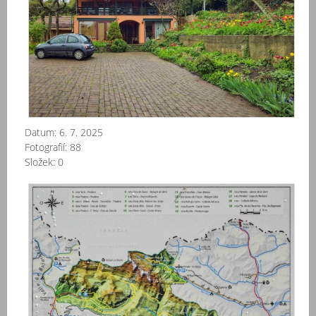
Datum:
6. 7. 2025
Fotografií:
88
Složek:
0
Špa
-
Pyr
-
NP
Or
20
07