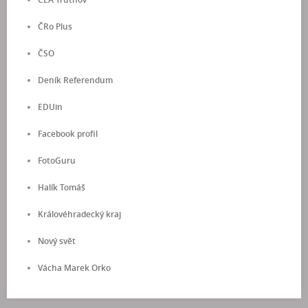
ČRo Plus
ČSO
Deník Referendum
EDUin
Facebook profil
FotoGuru
Halík Tomáš
Královéhradecký kraj
Nový svět
Vácha Marek Orko