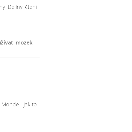
hy Dějiny čtení
užívat mozek
-
 Monde - jak to