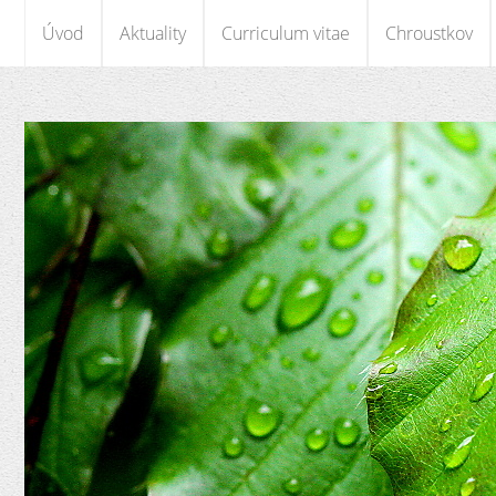
Úvod
Aktuality
Curriculum vitae
Chroustkov