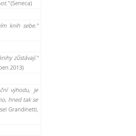
vot."
(Seneca)
ím knih sebe."
nihy zůstávají."
uben 2013)
ční výhodu, je
mo, hned tak se
sel Grandinetti,