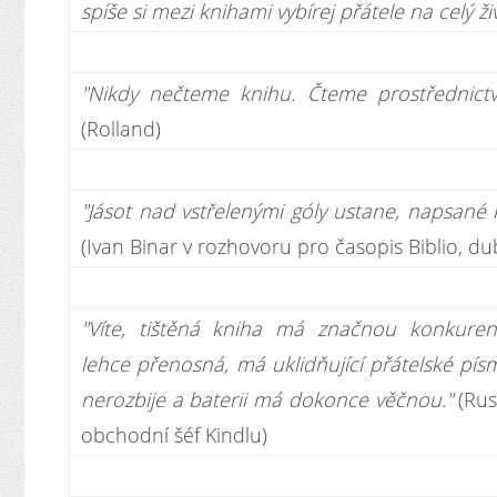
spíše si mezi knihami vybírej přátele na celý ži
"Nikdy nečteme knihu. Čteme prostřednictv
(Rolland)
"Jásot nad vstřelenými góly ustane, napsané k
(Ivan Binar v rozhovoru pro časopis Biblio, d
"Víte, tištěná kniha má značnou konkuren
lehce přenosná, má uklidňující přátelské pís
nerozbije a baterii má dokonce věčnou."
(Rus
obchodní šéf Kindlu)