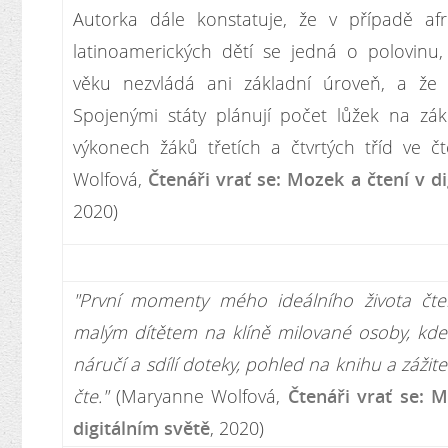
Autorka dále konstatuje, že v případě af
latinoamerických dětí se jedná o polovinu,
věku nezvládá ani základní úroveň, a že 
Spojenými státy plánují počet lůžek na zákl
výkonech žáků třetích a čtvrtých tříd ve č
Wolfová,
Čtenáři vrať se: Mozek a čtení v d
2020)
"První momenty mého ideálního života čten
malým dítětem na klíně milované osoby, kde s
náručí a sdílí doteky, pohled na knihu a záži
čte."
(Maryanne Wolfová,
Čtenáři vrať se: 
digitálním světě
, 2020)