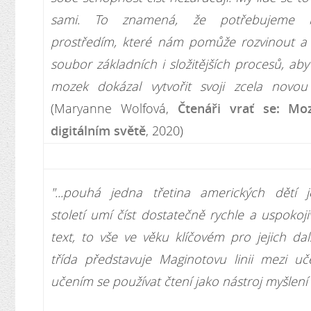
sami. To znamená, že potřebujeme b
prostředím, které nám pomůže rozvinout a p
soubor základních i složitějších procesů, aby
mozek dokázal vytvořit svoji zcela novou
(Maryanne Wolfová,
Čtenáři vrať se: Mo
digitálním světě
, 2020)
"...pouhá jedna třetina amerických dětí 
století umí číst dostatečně rychle a uspokoj
text, to vše ve věku klíčovém pro jejich dalš
třída představuje Maginotovu linii mezi uč
učením se používat čtení jako nástroj myšlení 