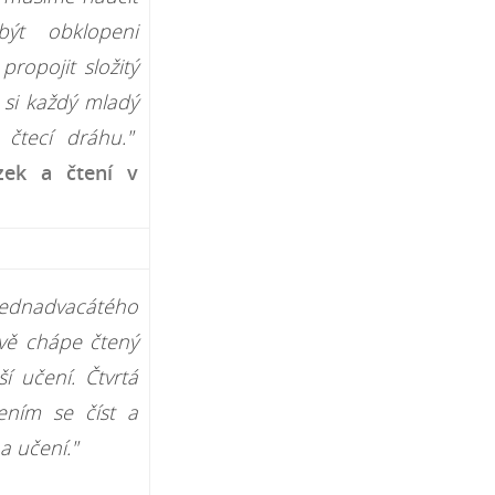
ýt obklopeni
ropojit složitý
 si každý mladý
 čtecí dráhu."
zek a čtení v
jednadvacátého
ivě chápe čtený
í učení. Čtvrtá
ením se číst a
a učení."