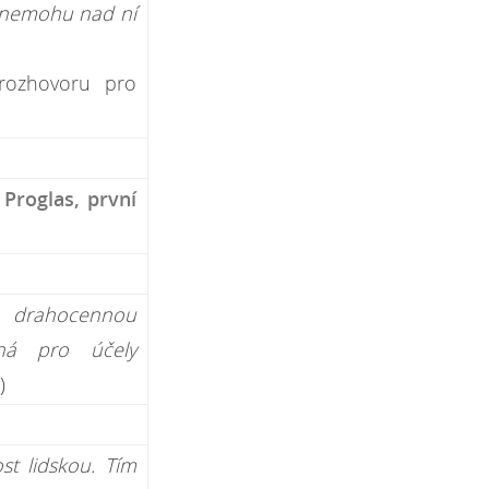
 nemohu nad ní
v rozhovoru pro
Proglas, první
 drahocennou
ná pro účely
)
st lidskou. Tím