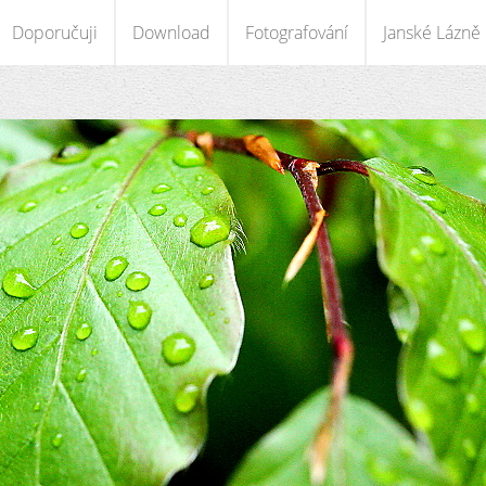
Doporučuji
Download
Fotografování
Janské Lázně