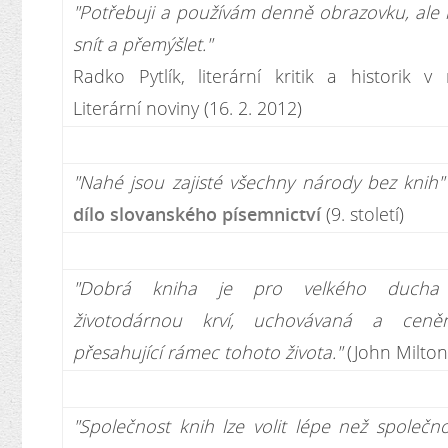
"Potřebuji a používám denně obrazovku, ale
snít a přemýšlet."
Radko Pytlík, literární kritik a historik 
Literární noviny (16. 2. 2012)
"Nahé jsou zajisté všechny národy bez knih"
dílo slovanského písemnictví
(9. století)
"Dobrá kniha je pro velkého ducha
životodárnou krví, uchovávaná a ceně
přesahující rámec tohoto života."
(John Milton
"Společnost knih lze volit lépe než společno