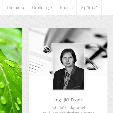
Literatura
Ornitologie
Rodina
V přírodě
Ing. Jiří Franc
středoškolský učitel
Česká lesnická akademie Trutnov