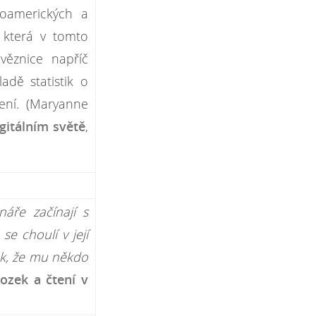
roamerických a
 která v tomto
věznice napříč
adě statistik o
tení.
(Maryanne
igitálním světě
,
áře začínají s
e choulí v její
tek, že mu někdo
Mozek a čtení v