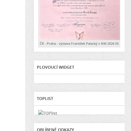
ČR - Praha - výstava František Palacký v NM 2026 05
PLOVOUCÍ WIDGET
TOPLIST
OBLÍBENÉ ODKAZY