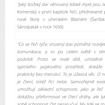
"Jaký božský dar věnovaný lidské mysli jsou t
Komenský v první kapitole řeči, přednesené
nové školy v uherském Blatném (Šarišs
Sárospatak v roce 1650)
"Co se řeči týče, vrozený stav pomáhá rozvíje
komunikace, a to po celém světě v témě
podobě. Proto se malé dítě, umístěné 
typického jazykového prostředí, dokáže 
prakticky bez instrukcí. To je úžasná věc. O 
je čtení, totéž říci nelze. Samozřejmě exist
umožňují základní schopnosti, jako je řeč 
dokážou přeformovat ve čtecí dráhy, ale ty
sobě schopnost číst nezaručují. My lidé se t