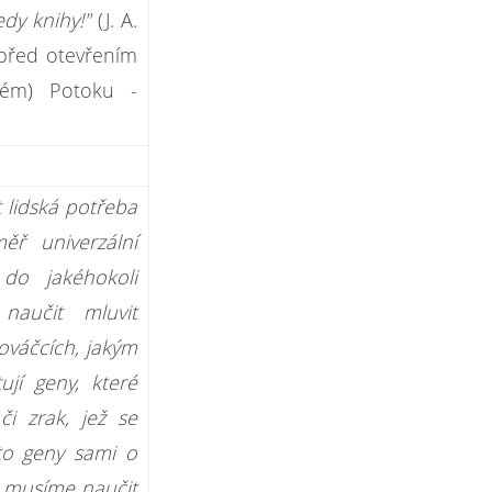
edy knihy!"
(J. A.
 před otevřením
kém) Potoku -
t lidská potřeba
ř univerzální
do jakéhokoli
naučit mluvit
nováčcích, jakým
ují geny, které
či zrak, jež se
to geny sami o
o musíme naučit