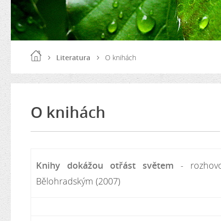
Literatura
O knihách
O knihách
Knihy dokážou otřást světem
- rozhovo
Bělohradským (2007)