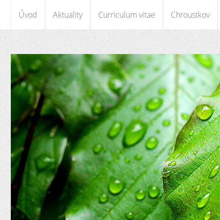
Úvod
Aktuality
Curriculum vitae
Chroustkov