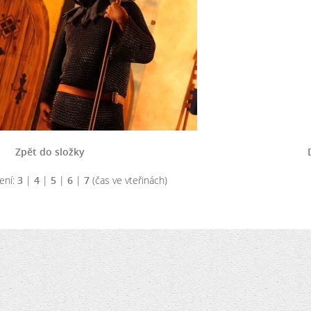
Zpět do složky
ení:
3
|
4
|
5
|
6
|
7
(čas ve vteřinách)