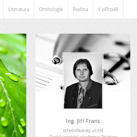
Literatura
Ornitologie
Rodina
V přírodě
Ing. Jiří Franc
středoškolský učitel
Česká lesnická akademie Trutnov