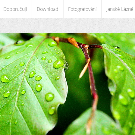
Doporučuji
Download
Fotografování
Janské Lázně