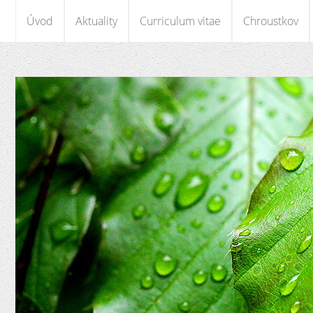
Úvod
Aktuality
Curriculum vitae
Chroustkov