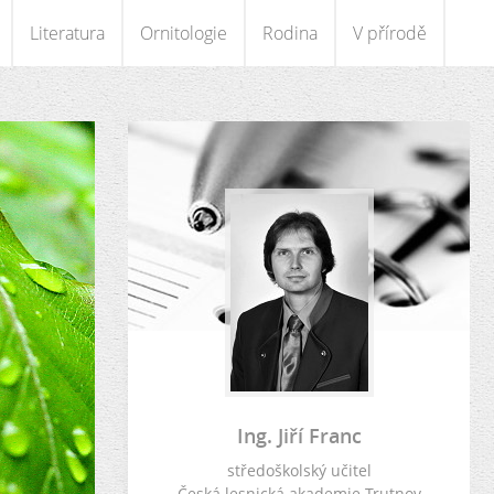
Literatura
Ornitologie
Rodina
V přírodě
Ing. Jiří Franc
středoškolský učitel
Česká lesnická akademie Trutnov