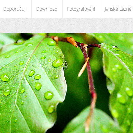
Doporučuji
Download
Fotografování
Janské Lázně