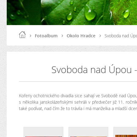
Fotoalbum
Okolo Hradce
Svoboda nad Úpo
Svoboda nad Úpou -
Kořeny ochotnického divadla sice sahají ve Svobodě nad Úpo
s několika janskolázeňskými sehráli v předvečer již 11. roč
také podívat, nad čím že to trávila i má manželka a mladší dce