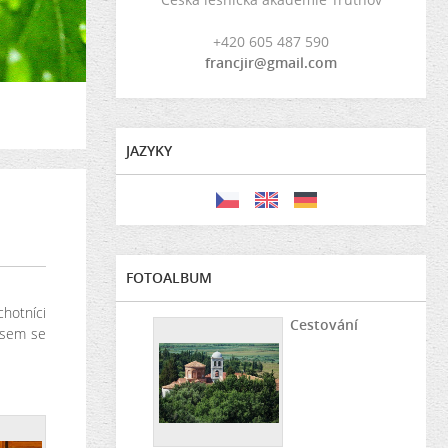
+420 605 487 590
francjir@gmail.com
JAZYKY
FOTOALBUM
chotníci
Cestování
 jsem se