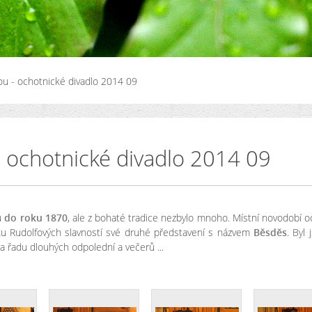
u - ochotnické divadlo 2014 09
 ochotnické divadlo 2014 09
u
do roku 1870
, ale z bohaté tradice nezbylo mnoho. Místní novodobí o
níku Rudolfových slavností své druhé představení s názvem
Běsděs
. Byl
ra řadu dlouhých odpolední a večerů ...