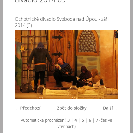
Ochotnické divadlo Svoboda nad Úpou - září
2014 (3)
← Předchozí
Zpět do složky
Další →
Automatické procházení:
3
|
4
|
5
|
6
|
7
(čas ve
vteřinách)