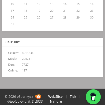
10
11
12
13
14
15
16
17
18
19
20
21
22
23
24
25
26
27
28
29
30
31
STATISTIKY
Celkem:
4911836
Měsíc:
205211
Den:
7727
Online:
137
© 2026 eStránky.cz
|
WebSlice
|
Tisk
|
Aktualizováno: 8. 8. 2026
|
Nahoru ↑