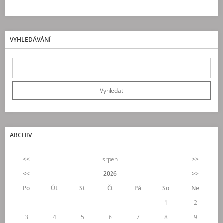
VYHLEDÁVÁNÍ
ARCHIV
<<
srpen
>>
<<
2026
>>
Po
Út
St
Čt
Pá
So
Ne
1
2
3
4
5
6
7
8
9