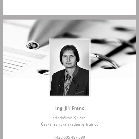
Ing. Jiří Franc
středoškolský učitel
Česká lesnická akademie Trutnov
+420 605 487 590