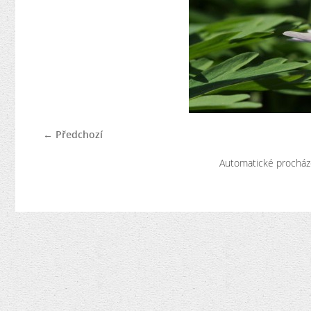
← Předchozí
Automatické procház