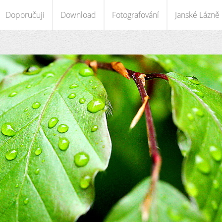
Doporučuji
Download
Fotografování
Janské Lázně