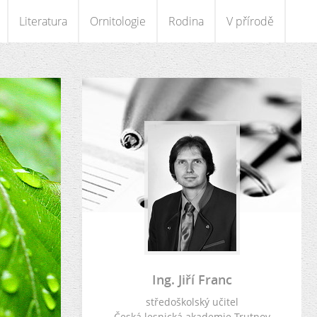
Literatura
Ornitologie
Rodina
V přírodě
Ing. Jiří Franc
středoškolský učitel
Česká lesnická akademie Trutnov