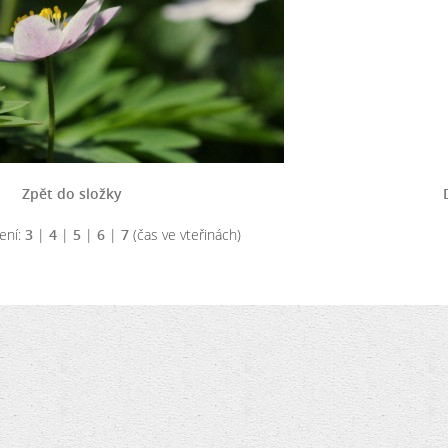
Zpět do složky
ení:
3
|
4
|
5
|
6
|
7
(čas ve vteřinách)