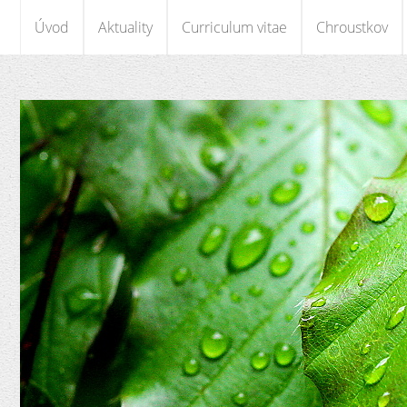
Úvod
Aktuality
Curriculum vitae
Chroustkov