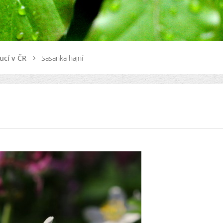
ucí v ČR
Sasanka hajní