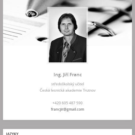
Ing. Jiří Franc
středoškolský učitel
Česká lesnická akademie Trutnov
+420 605 487 590
francjir@gmail.com
JAZYKY