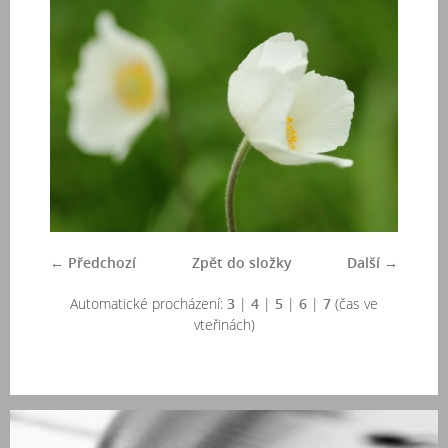
← Předchozí
Zpět do složky
Další →
Automatické procházení:
3
|
4
|
5
|
6
|
7
(čas ve
vteřinách)