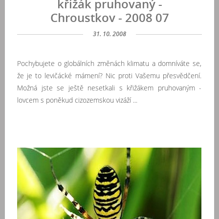
křižák pruhovaný -
Chroustkov - 2008 07
31. 10. 2008
Pochybujete o globálních změnách klimatu a domníváte se,
že je to levičácké mámení? Nic proti Vašemu přesvědčení.
Možná jste se ještě nesetkali s křižákem pruhovaným -
lovcem s poněkud cizozemskou vizáží ...