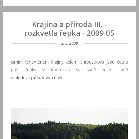
Krajina a příroda III. -
rozkvetla řepka - 2009 05
2. 5. 2009
Jarním fenoménem krajiny kolem Chroustkova jsou četná
pole řepky. V kontrastu se svěží zelení tvoří
vzhledově
působivý celek
...