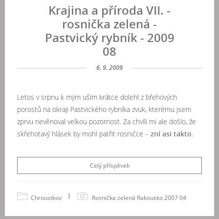
Krajina a příroda VII. -
rosnička zelená -
Pastvický rybník - 2009
08
6. 9. 2009
Letos v srpnu k mým uším krátce dolehl z břehových
porostů na okraji Pastvického rybníka zvuk, kterému jsem
zprvu nevěnoval velkou pozornost. Za chvíli mi ale došlo, že
skřehotavý hlásek by mohl patřit rosničce –
zní asi takto
.
Celý příspěvek
|
Chroustkov
Rosnička zelená Rakousko 2007 04