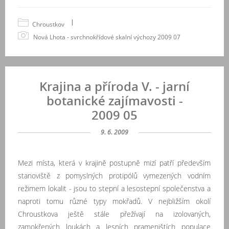
|
Chroustkov
Nová Lhota - svrchnokřídové skalní výchozy 2009 07
Krajina a příroda V. - jarní
botanické zajímavosti -
2009 05
9. 6. 2009
Mezi místa, která v krajině postupně mizí patří především
stanoviště z pomyslných protipólů vymezených vodním
režimem lokalit - jsou to stepní a lesostepní společenstva a
naproti tomu různé typy mokřadů. V nejbližším okolí
Chroustkova ještě stále přežívají na izolovaných,
zamokřených loukách a lesních prameništích populace