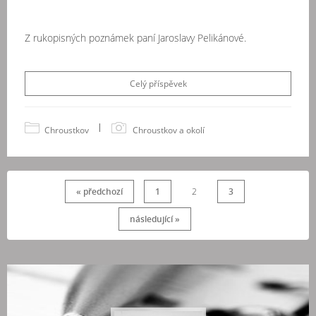
Z rukopisných poznámek paní Jaroslavy Pelikánové.
Celý příspěvek
|
Chroustkov
Chroustkov a okolí
« předchozí
1
2
3
následující »