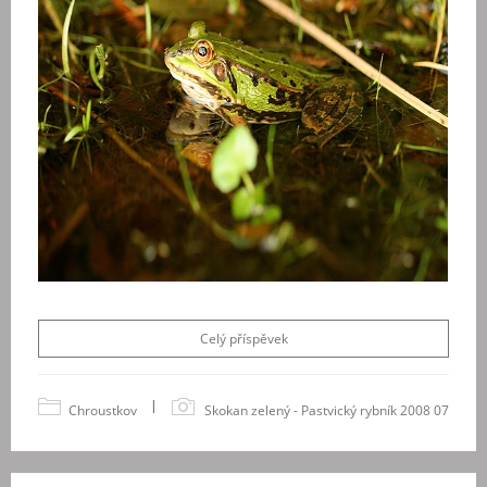
Celý příspěvek
|
Chroustkov
Skokan zelený - Pastvický rybník 2008 07