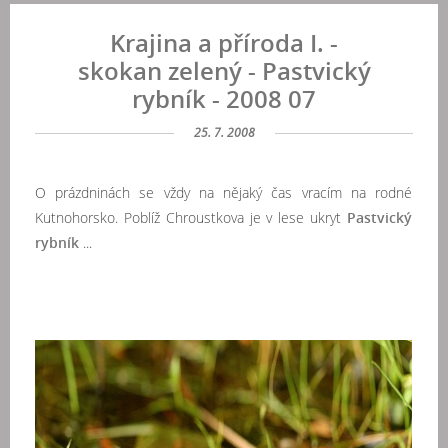
Krajina a příroda I. -
skokan zelený - Pastvický
rybník - 2008 07
25. 7. 2008
O prázdninách se vždy na nějaký čas vracím na rodné
Kutnohorsko. Poblíž Chroustkova je v lese ukryt
Pastvický
rybník
...