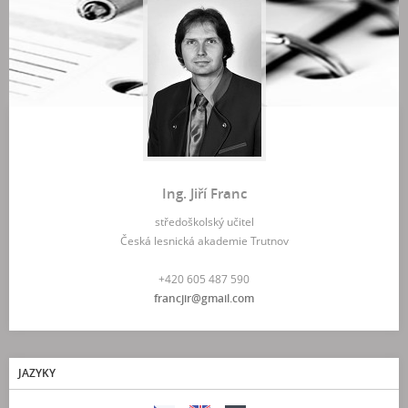
Ing. Jiří Franc
středoškolský učitel
Česká lesnická akademie Trutnov
+420 605 487 590
francjir@gmail.com
JAZYKY