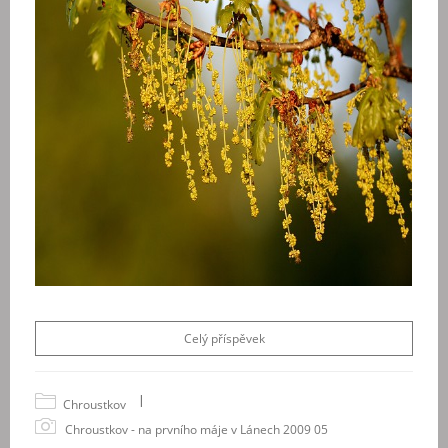
Celý příspěvek
|
Chroustkov
Chroustkov - na prvního máje v Lánech 2009 05