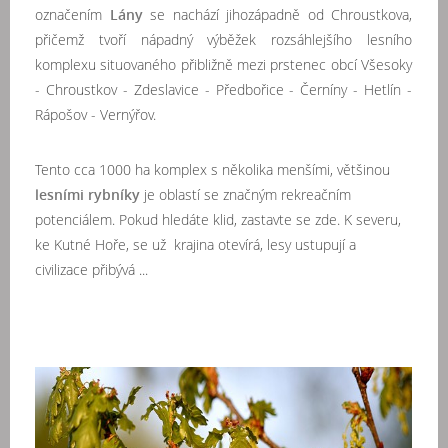
označením
Lány
se nachází jihozápadně od Chroustkova,
přičemž tvoří nápadný výběžek rozsáhlejšího lesního
komplexu situovaného přibližně mezi prstenec obcí Všesoky
- Chroustkov - Zdeslavice - Předbořice - Černíny - Hetlín -
Rápošov - Vernýřov.
Tento cca 1000 ha komplex s několika menšími, většinou
lesními rybníky
je oblastí se značným rekreačním
potenciálem. Pokud hledáte klid, zastavte se zde. K severu,
ke Kutné Hoře, se už krajina otevírá, lesy ustupují a
civilizace přibývá ...