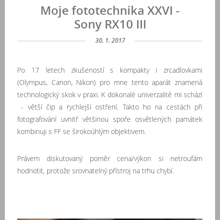
Moje fototechnika XXVI -
Sony RX10 III
30. 1. 2017
Po 17 letech zkušeností s kompakty i zrcadlovkami
(Olympus, Canon, Nikon) pro mne tento aparát znamená
technologický skok v praxi. K dokonalé univerzalitě mi schází
- větší čip a rychlejší ostření. Takto ho na cestách při
fotografování uvnitř většinou spoře osvětlených památek
kombinuji s FF se širokoúhlým objektivem.
Právem diskutovaný poměr cena/výkon si netroufám
hodnotit, protože srovnatelný přístroj na trhu chybí.