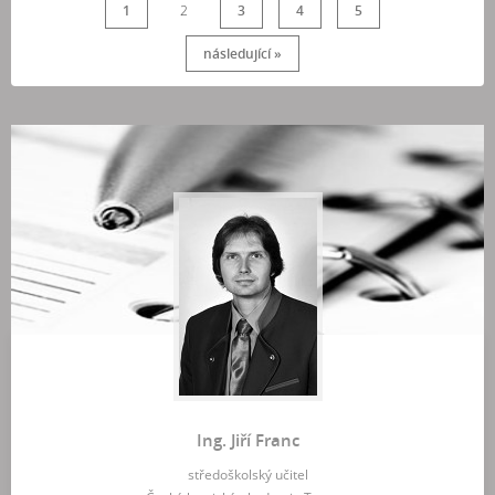
1
2
3
4
5
následující »
Ing. Jiří Franc
středoškolský učitel