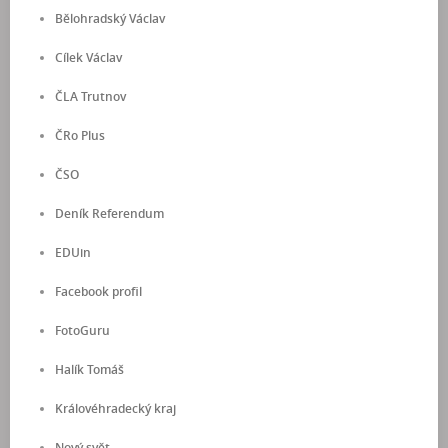
Bělohradský Václav
Cílek Václav
ČLA Trutnov
ČRo Plus
ČSO
Deník Referendum
EDUin
Facebook profil
FotoGuru
Halík Tomáš
Královéhradecký kraj
Nový svět