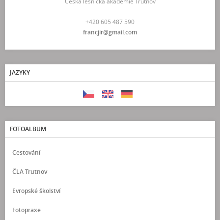
Česká lesnická akademie Trutnov
+420 605 487 590
francjir@gmail.com
JAZYKY
FOTOALBUM
Cestování
ČLA Trutnov
Evropské školství
Fotopraxe