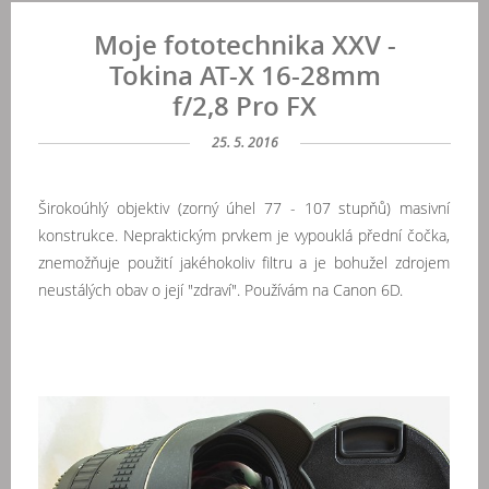
Moje fototechnika XXV -
Tokina AT-X 16-28mm
f/2,8 Pro FX
25. 5. 2016
Širokoúhlý objektiv (zorný úhel 77 - 107 stupňů) masivní
konstrukce. Nepraktickým prvkem je vypouklá přední čočka,
znemožňuje použití jakéhokoliv filtru a je bohužel zdrojem
neustálých obav o její "zdraví". Používám na Canon 6D.