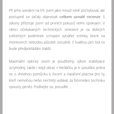
Při jeho uvedení na trh jsem jako mnozí silně pochyboval, ale
postupně se začaly objevovat
celkem uznalé recenze
. S
výkony přístroje jsem od prvních pokusů velmi spokojen. V
rámci očekávaných technických omezení je za dobrých
světelných podmínek schopen vytvářet snímky, které na
monitorech nebudou působit ostudně. S kvalitou pro tisk to
bude předpokládám slabší.
Maximální optický zoom je použitelný, výkon stabilizace
úctyhodný, takže i když obraz v hledáčku je k uzoufání, jedná
se o vhodnou pomůcku k focení a natáčení ptactva pro ty,
kteří nemohou nebo nechtějí vydávat za foto/video techniku
spousty peněz. Podívejte se, posuďte ...