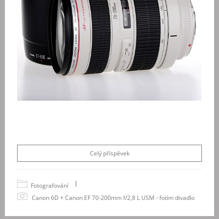
Celý příspěvek
|
Fotografování
Canon 6D + Canon EF 70-200mm f/2,8 L USM - fotím divadlo