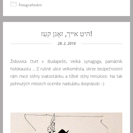
Fotografování
היט אייך, זאָגן קעז!
28. 2. 2016
Židovská čtvrť v Budapešti, Velká synagoga, památník
holokaustu ... Z rušné ulice velkoměsta, skrze bezpečnostní
rám mezi stěny svatostánku a tíživé stíny minulosti. Na tak
pohnutých místech oceníte nadsázku dvojnásob :-)