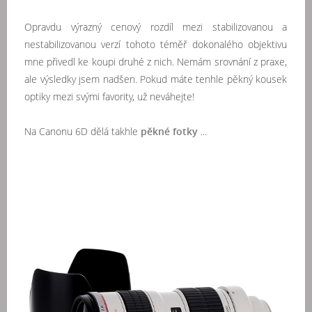
Opravdu výrazný cenový rozdíl mezi stabilizovanou a
nestabilizovanou verzí tohoto téměř dokonalého objektivu
mne přivedl ke koupi druhé z nich. Nemám srovnání z praxe,
ale výsledky jsem nadšen. Pokud máte tenhle pěkný kousek
optiky mezi svými favority, už neváhejte!
Na Canonu 6D dělá takhle
pěkné fotky
...