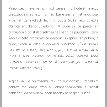
Mimo všech navštívených míst jsem si mohl udělat nějakou
představu i o jedné z informací, které jsem si matně uchoval
v paměti ze školních let - o pozici Sicílie jako důležité
obilnice antického Středomoří. K půdě se tu přece jen
přistupovalo po staletí šetrněji než např. na původním území
Řecka (k této problematice doporučuji kapitolu Tři příběhy o
půdě, hladu a válce z vynikající publikace
CÍLEK, Václav;
HLADÍK, Jiří; HAVEL, Petr; TUREK, Jan; ZÁHORA, Jaroslav et al.
Půda a život civilizací: co děláme půdě, děláme sobě.
Ilustroval Dominika LIZOŇOVÁ, ilustroval Jiří SVOBODA.
Praha: Dokořán, 2021.
)
Krajina jak ve vnitrozemí, tak na východním i západním
pobřeží má jemné zrno a obhospodařována je radost
pohledět. Má to ovšem jeden háček - nebezpečí sucha.