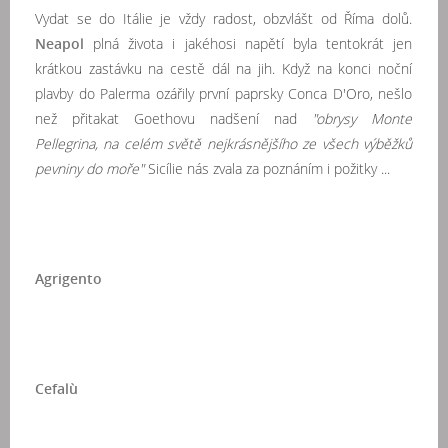
Vydat se do Itálie je vždy radost, obzvlášt od Říma dolů.
Neapol
plná života i jakéhosi napětí byla tentokrát jen
krátkou zastávku na cestě dál na jih. Když na konci noční
plavby do Palerma ozářily první paprsky Conca D'Oro, nešlo
než přitakat Goethovu nadšení nad
"obrysy Monte
Pellegrina, na celém světě nejkrásnějšího ze všech výběžků
pevniny do moře"
Sicílie nás zvala za poznáním i požitky ...
Agrigento
Cefalù