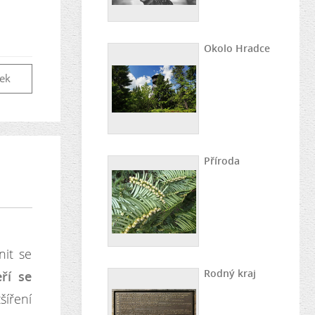
Okolo Hradce
vek
Příroda
it se
Rodný kraj
eří se
šíření