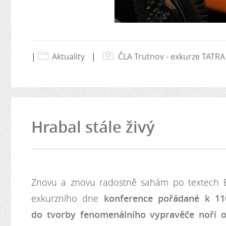
|
Aktuality
|
ČLA Trutnov - exkurze TATRA
Hrabal stále živý
Znovu a znovu radostně sahám po textech Bo
exkurzního dne
konference pořádané k 110
do tvorby fenomenálního vypravěče noří 