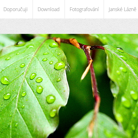
Doporučuji
Download
Fotografování
Janské Lázně