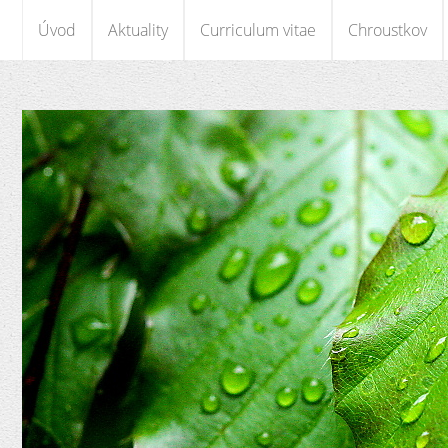
Úvod
Aktuality
Curriculum vitae
Chroustkov