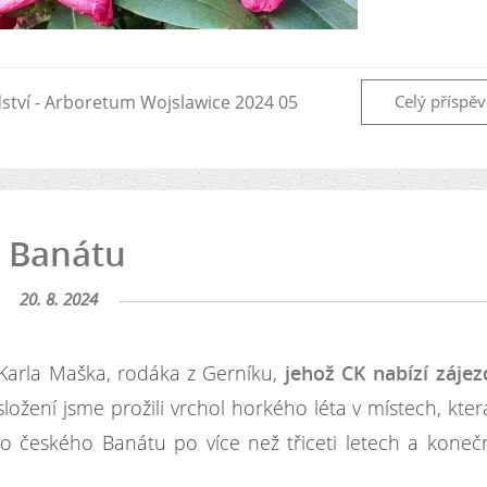
dství - Arboretum Wojslawice 2024 05
Celý příspě
v Banátu
20. 8. 2024
Karla Maška, rodáka z Gerníku,
jehož CK nabízí záje
žení jsme prožili vrchol horkého léta v místech, kter
m do českého Banátu po více než třiceti letech a kone