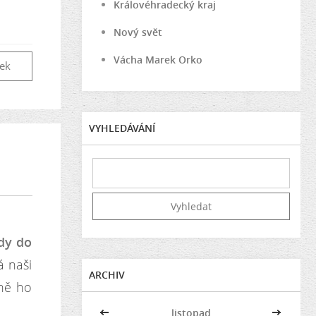
Královéhradecký kraj
Nový svět
Vácha Marek Orko
vek
VYHLEDÁVÁNÍ
zdy do
á naši
ARCHIV
čně ho
<<
listopad
>>