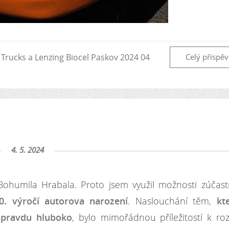
 Trucks a Lenzing Biocel Paskov 2024 04
Celý příspě
4. 5. 2024
humila Hrabala. Proto jsem využil možnosti zúčastn
. výročí autorova narození
. Naslouchání těm,
kt
opravdu hluboko
, bylo mimořádnou příležitostí k roz