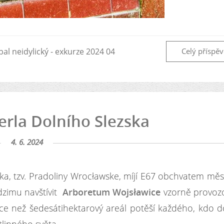
al neidylický - exkurze 2024 04
Celý příspě
erla Dolního Slezska
4. 6. 2024
lska, tzv. Pradoliny Wrocławske, míjí E67 obchvatem mě
dzimu navštívit
Arboretum Wojsławice
vzorně provoz
Více než šedesátihektarový areál potěší každého, kdo 