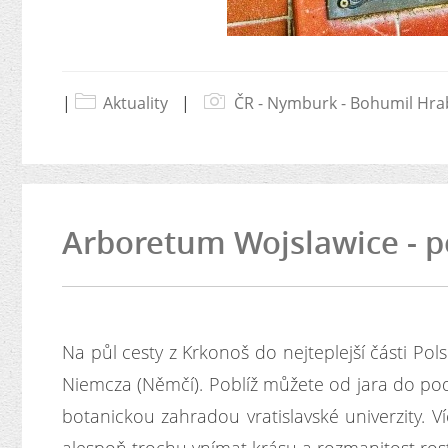
|
Aktuality
|
ČR - Nymburk - Bohumil Hrab
Arboretum Wojslawice - p
Na půl cesty z Krkonoš do nejteplejší části Po
Niemcza (Němčí). Poblíž můžete od jara do po
botanickou zahradou vratislavské univerzity. 