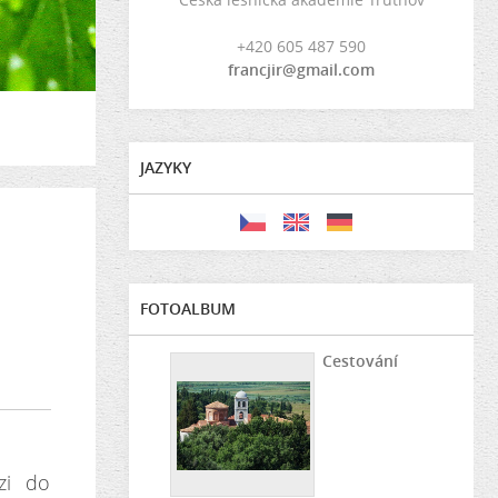
+420 605 487 590
francjir@gmail.com
JAZYKY
FOTOALBUM
Cestování
zi do