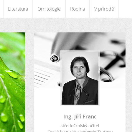
Literatura
Ornitologie
Rodina
V přírodě
Ing. Jiří Franc
středoškolský učitel
Česká lesnická akademie Trutnov