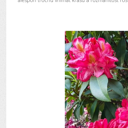
alespoň trochu vnímat krásu a rozmanitost rost