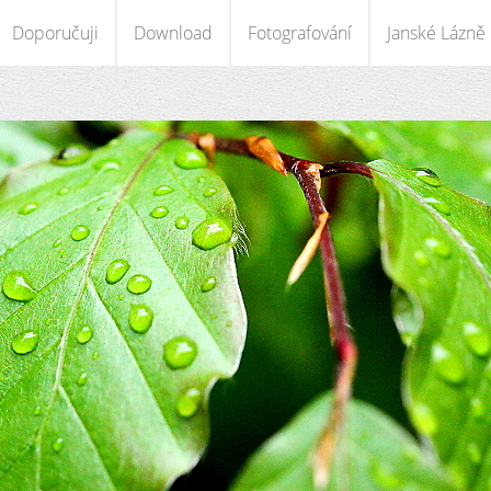
Doporučuji
Download
Fotografování
Janské Lázně