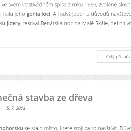
 ve svém vlastivědném spise z roku 1886, zvolené slovn
li sílu jeho
genia loci
. A i když jeden z důvodů navštěv
ku Jizery
, festival Benátská noc na Malé Skále, definitiv
Celý příspě
nečná stavba ze dřeva
5. 7. 2013
tnohorsku
se stalo místo, které stojí za to navštívit. D