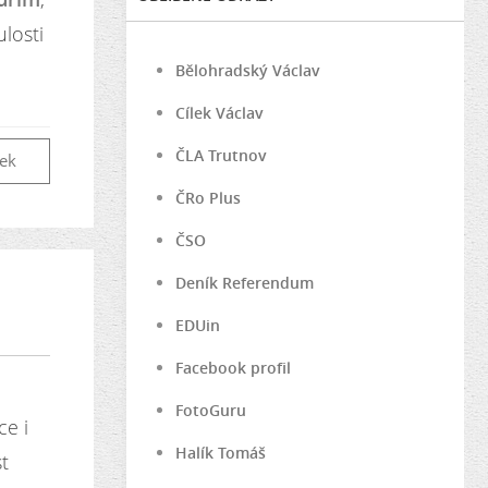
ulosti
Bělohradský Václav
Cílek Václav
ČLA Trutnov
vek
ČRo Plus
ČSO
Deník Referendum
EDUin
Facebook profil
FotoGuru
ce i
Halík Tomáš
st