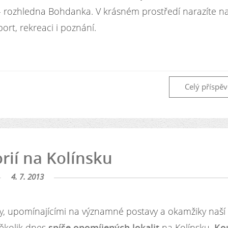
 - rozhledna Bohdanka. V krásném prostředí narazíte n
rt, rekreaci i poznání.
Celý příspě
orií na Kolínsku
4. 7. 2013
ky, upomínajícími na významné postavy a okamžiky naší
několik dnes
spíše opomíjených lokalit
na Kolínsku.
Ko