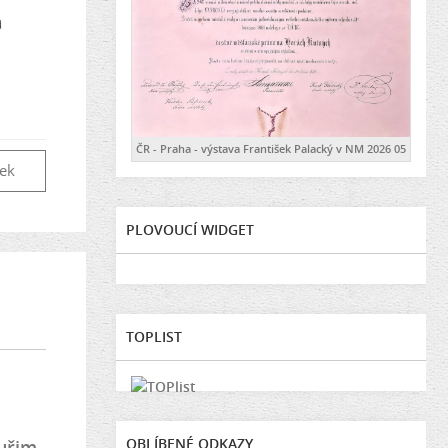
a
ČR - Praha - výstava František Palacký v NM 2026 05
vek
PLOVOUCÍ WIDGET
TOPLIST
OBLÍBENÉ ODKAZY
uřim
,