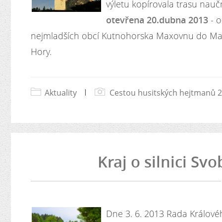
výletu kopírovala trasu nau
otevřena 20.dubna 2013
- 
nejmladších obcí Kutnohorska Maxovnu do Male
Hory.
Aktuality
|
Cestou husitských hejtmanů 
Kraj o silnici Sv
Dne 3. 6. 2013 Rada Králov