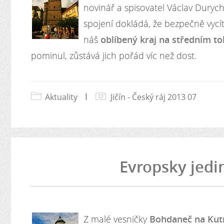
novinář a spisovatel Václav Durych
spojení dokládá, že bezpečně vycíti
náš
oblíbený kraj na středním to
pominul, zůstává jich pořád víc než dost.
Aktuality
|
Jičín - Český ráj 2013 07
Evropsky jedi
Z malé vesničky
Bohdaneč na Ku