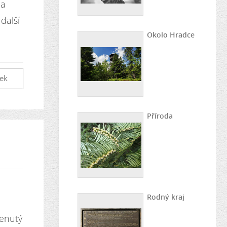
 a
další
Okolo Hradce
vek
Příroda
Rodný kraj
menutý