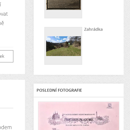
í
ovat
ně
Zahrádka
vek
POSLEDNÍ FOTOGRAFIE
ůvodem