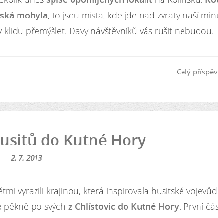
nská mohyla
, to jsou místa, kde jde nad zvraty naší min
v klidu přemýšlet. Davy návštěvníků vás rušit nebudou.
Celý příspě
usitů do Kutné Hory
2. 7. 2013
i vyrazili krajinou, která inspirovala husitské vojevůd
e
pěkně po svých
z Chlístovic do Kutné Hory
. První čá