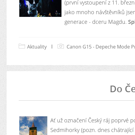
(první vystoupení z 11. březn
jako mnoho návštěvníků jsem
generace - dceru Magdu.
Sp
Aktuality
|
Canon G15 - Depeche Mode P
Do Če
Ať už označení Český ráj poprvé po
Sedmihorky (pozn. dnes chátrajíc