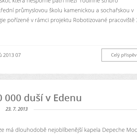
škol, která nesporně patří mezi "rodinné stříbro"
Střední průmyslovou školu kamenickou a sochařskou v
gie pořízené v rámci projektu Robotizované pracoviště
ů 2013 07
Celý příspě
0 000 duší v Edenu
23. 7. 2013
aze má dlouhodobě nejoblíbenější kapela Depeche Mo