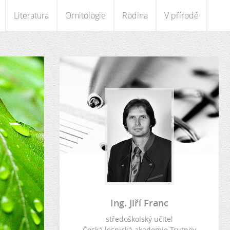
Literatura
Ornitologie
Rodina
V přírodě
Ing. Jiří Franc
středoškolský učitel
Česká lesnická akademie Trutnov