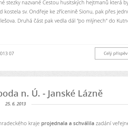
čné stezky nazvané Cestou husitských hejtmanů která b
od kostela sv. Ondřeje ke zřícenině Sionu, pak přes jedn
šova. Druhá část pak vedla dál "po mlýnech" do Kutn
2013 07
Celý příspě
oboda n. Ú. - Janské Lázně
25. 6. 2013
éhradeckého kraje
projednala a schválila
zadání veřejn