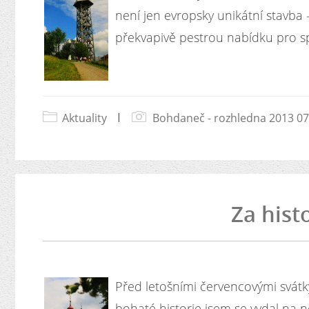
není jen evropsky unikátní stavba
překvapivě pestrou nabídku pro spo
Aktuality
|
Bohdaneč - rozhledna 2013 07
Za hist
Před letošními červencovými svát
bohaté historie jsem se vydal na 