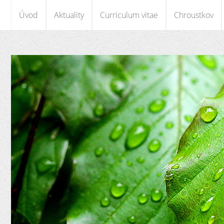
Úvod
Aktuality
Curriculum vitae
Chroustkov