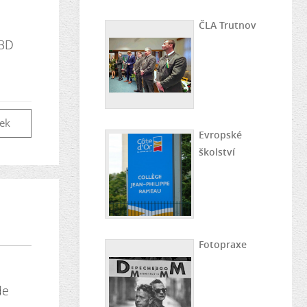
ČLA Trutnov
 3D
vek
Evropské
školství
Fotopraxe
de