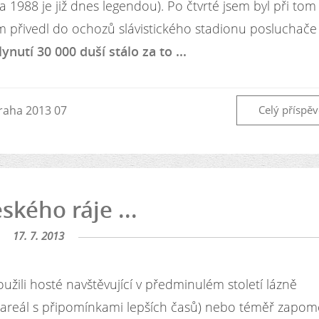
a 1988 je již dnes legendou). Po čtvrté jsem byl při tom
 přivedl do ochozů slávistického stadionu posluchače 
lynutí 30 000 duší stálo za to ...
raha 2013 07
Celý příspě
ského ráje ...
17. 7. 2013
užili hosté navštěvující v předminulém století lázně
í areál s připomínkami lepších časů) nebo téměř zapo