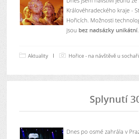
Dnes jsem navštívil jednu ze 
Královéhradeckého kraje - 
Hořicích. Možnosti technolo
jsou
bez nadsázky unikátní
.
Aktuality
|
Hořice - na návštěvě u sochař
Splynutí 3
Dnes po osmé zahrála v Pr