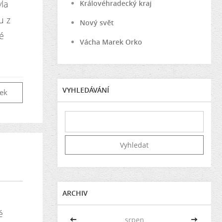
yla
Královéhradecký kraj
u z
Nový svět
é
Vácha Marek Orko
VYHLEDÁVÁNÍ
vek
ARCHIV
é
<<
srpen
>>