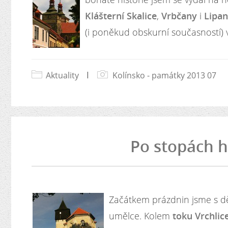
Klášterní Skalice
,
Vrbčany
i
Lipa
(i poněkud obskurní současností) 
Aktuality
|
Kolínsko - památky 2013 07
Po stopách h
Začátkem prázdnin jsme s dětm
umělce. Kolem
toku Vrchlic